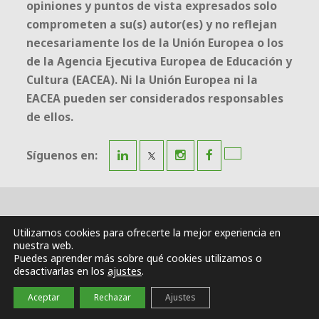
opiniones y puntos de vista expresados solo
comprometen a su(s) autor(es) y no reflejan
necesariamente los de la Unión Europea o los
de la Agencia Ejecutiva Europea de Educación y
Cultura (EACEA). Ni la Unión Europea ni la
EACEA pueden ser considerados responsables
de ellos.
Síguenos en:
Proyecto HOST-EG.
Utilizamos cookies para ofrecerte la mejor experiencia en
nuestra web.
Puedes aprender más sobre qué cookies utilizamos o
desactivarlas en los
ajustes
.
Aviso Legal
/
Política de privacidad
/
Política de cookies
Aceptar
Rechazar
Ajustes