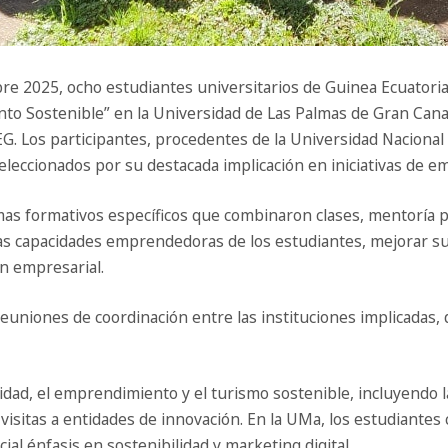
re 2025, ocho estudiantes universitarios de Guinea Ecuatorial
to Sostenible” en la Universidad de Las Palmas de Gran Cana
EG. Los participantes, procedentes de la Universidad Nacional
eleccionados por su destacada implicación en iniciativas de e
s formativos específicos que combinaron clases, mentoría pe
er las capacidades emprendedoras de los estudiantes, mejorar 
n empresarial.
reuniones de coordinación entre las instituciones implicadas, d
dad, el emprendimiento y el turismo sostenible, incluyendo l
 visitas a entidades de innovación. En la UMa, los estudiant
al énfasis en sostenibilidad y marketing digital.